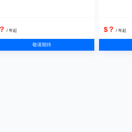
？
$？
/ 年起
/ 年起
敬请期待