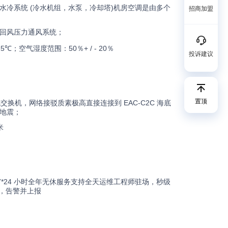
N+1 水冷系统 (冷水机组，水泵，冷却塔)机房空调是由多个
招商加盟
毫米回风压力通风系统；
℃；空气湿度范围：50％+ / - 20％
投诉建议
置顶
兆交换机，网络接驳质素极高直接连接到 EAC-C2C 海底
级地震；
米
 7*24 小时全年无休服务支持全天运维工程师驻场，秒级
，告警并上报